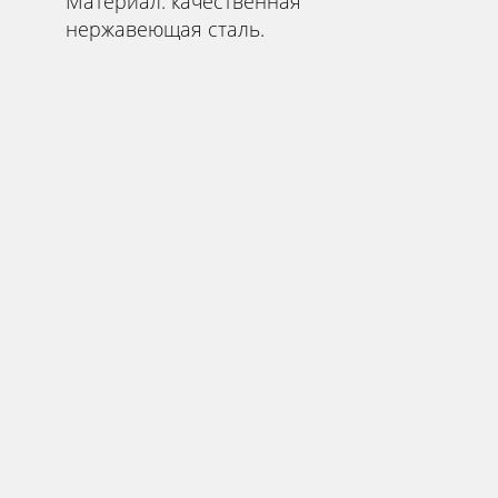
Мaтеpиaл: кaчecтвeннaя
нержавeющaя сталь.