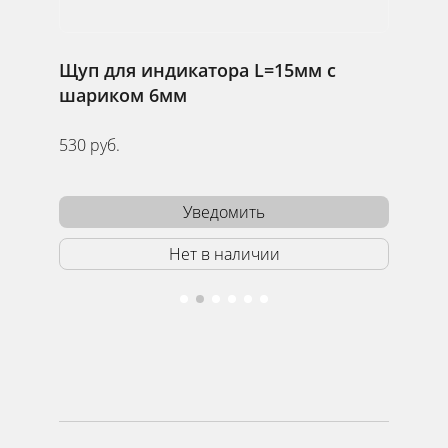
Щуп для индикатора L=15мм с
Щуп дл
шариком 6мм
шарик
530 руб.
530 руб.
Уведомить
Нет в наличии