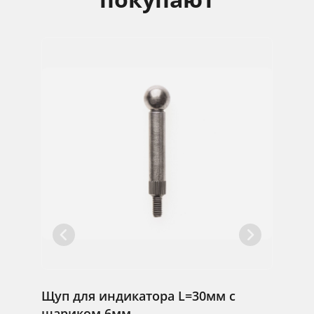
с
Щуп для индикатора L=30мм с
Щуп д
шариком 6мм
шарик