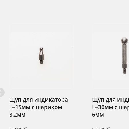
Щуп для индикатора
Щ
L=30мм с шариком
L
6мм
6