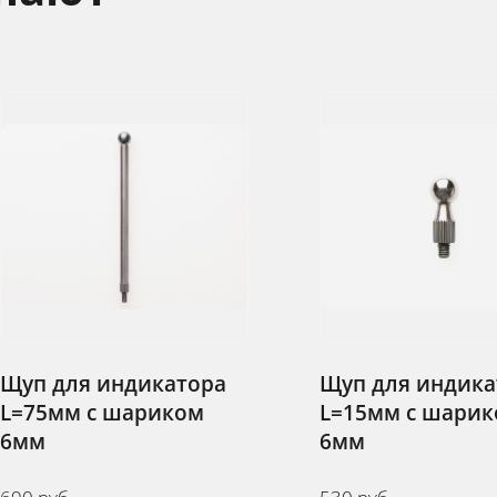
ора
Щуп для индикатора
Щуп 
м
L=15мм с шариком
L=15
6мм
3,2м