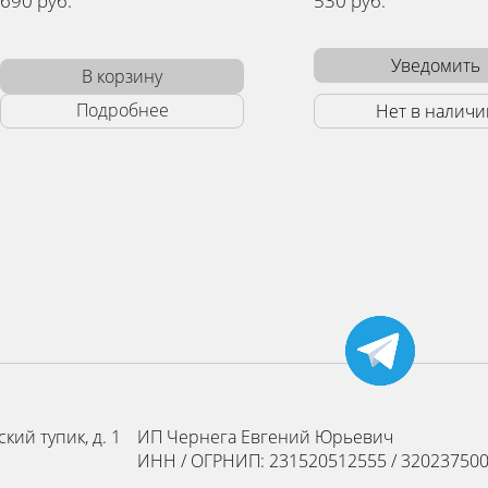
530 руб.
530 ру
Уведомить
Нет в наличии
кий тупик, д. 1
ИП Чернега Евгений Юрьевич
ИНН / ОГРНИП: 231520512555 / 32023750