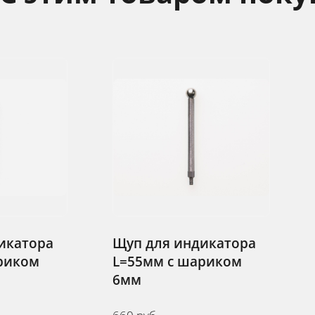
уп для индикатора
Щуп для индикат
=55мм с шариком
L=75мм с шарико
мм
6мм