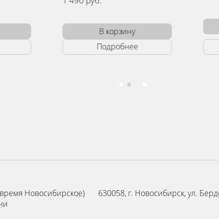
Уведомить
ину
нее
Нет в наличии
0 (время Новосибирское)
630058, г. Новосибирск, ул. Бердс
ни