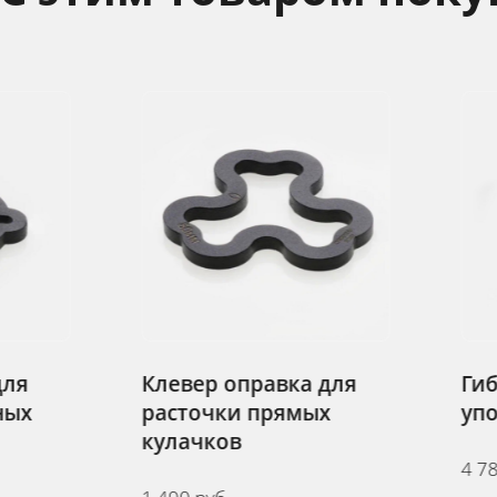
вка для
Гибкий станочный
ямых
упор "Гусь"
4 780 руб.