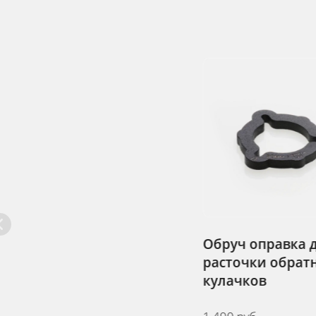
Обруч оправка для
Клевер опра
расточки обратных
расточки пр
кулачков
кулачков