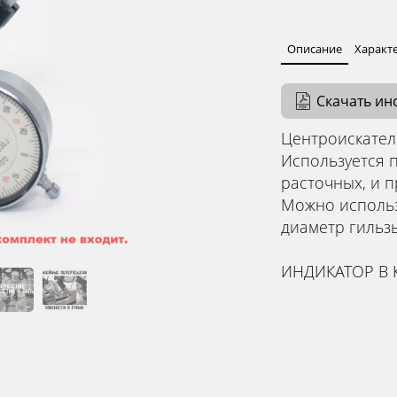
Описание
Характ
Скачать ин
Центроискател
Используется 
расточных, и пр
Можно использ
диаметр гильз
ИНДИКАТОР В 